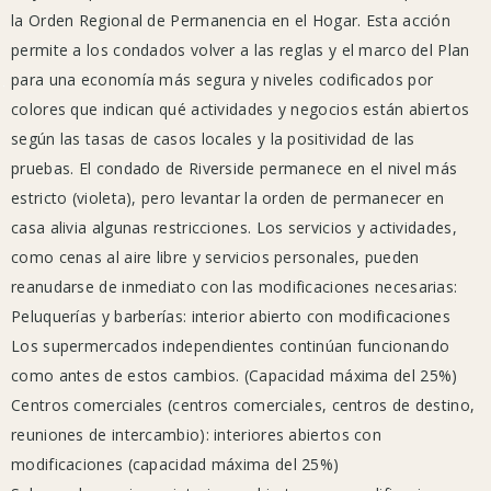
la Orden Regional de Permanencia en el Hogar. Esta acción
residentes
permite a los condados volver a las reglas y el marco del Plan
a
para una economía más segura y niveles codificados por
monitorear
El 
El 
colores que indican qué actividades y negocios están abiertos
la
Oficial 
Oficial 
según las tasas de casos locales y la positividad de las
Salud
pruebas. El condado de Riverside permanece en el nivel más
de 
de 
Pública
estricto (violeta), pero levantar la orden de permanecer en
del
Salud 
Salud 
casa alivia algunas restricciones. Los servicios y actividades,
Condado
Pública 
Pública 
como cenas al aire libre y servicios personales, pueden
de
del 
del 
reanudarse de inmediato con las modificaciones necesarias:
Riverside
Condado 
Condado 
Peluquerías y barberías: interior abierto con modificaciones
para
Los supermercados independientes continúan funcionando
conocer
de 
de 
como antes de estos cambios. (Capacidad máxima del 25%)
las
Riverside 
Riverside 
Centros comerciales (centros comerciales, centros de destino,
últimas
ordena 
ordena 
reuniones de intercambio): interiores abiertos con
actualizaciones
que 
que 
modificaciones (capacidad máxima del 25%)
en