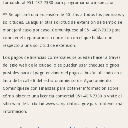
Museo
llamando al 951-487-7330 para programar una inspección.
Estudillo
** Se aplicará una extensión de 60 días a todos los permisos y
(hasta
solicitudes. Cualquier otra solicitud de extensión de tiempo se
el
manejará caso por caso. Comuníquese al 951-487-7330 para
30/04/2020)
conocer el departamento correcto con el que hablar con
respecto a una solicitud de extensión.
Los pagos de licencias comerciales se pueden hacer a través
del sitio web de la ciudad, o se pueden usar cheques o giros
Cierres
postales para el pago enviando el pago al buzón ubicado en el
de
lado de la calle 6 del estacionamiento del Ayuntamiento.
la
Comuníquese con Finanzas para obtener información sobre
biblioteca
cómo obtener una licencia comercial 951-487-7330 o visite el
del
sitio web de la ciudad www.sanjacintoca.gov para obtener más
condado
información.
de
Riverside: