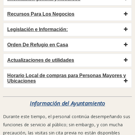
Riverside
County
Recursos Para Los Negocios
Public
Health,
Legislación e Información:
los
CDC
Orden De Refugio en Casa
y
la
Actualizaciones de utilidades
Organización
Mundial
Horario Local de compras para Personas Mayores y
Ubicaciones
de
la
Salud.
Información del Ayuntamiento
Durante este tiempo, el personal continúa desempeñando sus
Instalaciones
funciones de servicio al público; sin embargo, y con mucha
actuales
precaución, las visitas sin cita previa no están disponibles