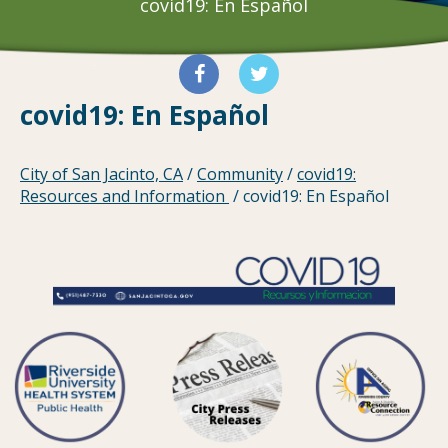
covid19: En Español
Información 
fsfds
e
covid19: En Español
sobre
información
sobre
City of San Jacinto, CA
/
Community
/
covid19:
El
Resources and Information
/
covid19: En Español
Corona
Virus
COVID-
19
"o
el"
coronavirus