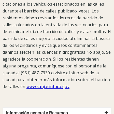
citaciones a los vehículos estacionados en las calles
OMS
durante el barrido de calles publicado. veces. Los
y
residentes deben revisar los letreros de barrido de
los
calles colocados en la entrada de los vecindarios para
CDC.
determinar el día de barrido de calles y evitar multas. El
La
barrido de calles mejora la ciudad al eliminar la basura
ciudad
de los vecindarios y evita que los contaminantes
está
dañinos afecten las cuencas hidrográficas río abajo. Se
prestando
agradece la cooperación. Si los residentes tienen
atención
alguna pregunta, comuníquese con el personal de la
a
ciudad al (951) 487-7330 o visite el sitio web de la
los
ciudad para obtener más información sobre el barrido
consejos
de calles en
www.sanjacintoca.gov
.
de
los
expertos
de
Información general y Recursos