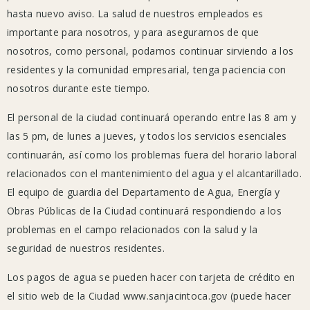
de
hasta nuevo aviso. La salud de nuestros empleados es
la
importante para nosotros, y para asegurarnos de que
ciudad
nosotros, como personal, podamos continuar sirviendo a los
que
residentes y la comunidad empresarial, tenga paciencia con
están
nosotros durante este tiempo.
cerradas:
El personal de la ciudad continuará operando entre las 8 am y
las 5 pm, de lunes a jueves, y todos los servicios esenciales
continuarán, así como los problemas fuera del horario laboral
Ayuntamiento
relacionados con el mantenimiento del agua y el alcantarillado.
(cerrado
El equipo de guardia del Departamento de Agua, Energía y
al
Obras Públicas de la Ciudad continuará respondiendo a los
público,
problemas en el campo relacionados con la salud y la
el
seguridad de nuestros residentes.
personal
sigue
Los pagos de agua se pueden hacer con tarjeta de crédito en
trabajando)
el sitio web de la Ciudad www.sanjacintoca.gov (puede hacer