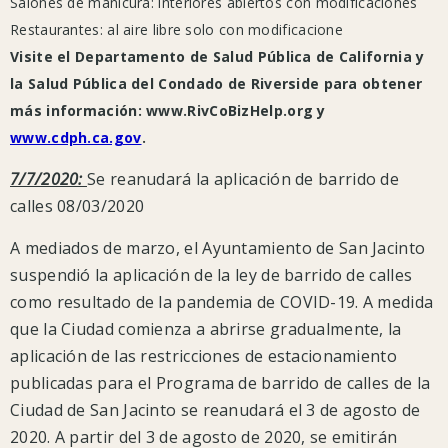
Salones de manicura: interiores abiertos con modificaciones
el 
el 
nuestra
Restaurantes: al aire libre solo con modificacione
región
público 
público 
Visite el Departamento de Salud Pública de California y
https://rivcoph.org/coronavirus.
se 
se 
la Salud Pública del Condado de Riverside para obtener
La
quede

quede

más información: www.RivCoBizHelp.org y
Ciudad
casa 
casa 
www.cdph.ca.gov
.
recomienda
seguir
y 
y 
7/7/2020:
Se reanudará la aplicación de barrido de
las
cubrirse 
cubrirse 
calles 08/03/2020
medidas
la 
la 
A mediados de marzo, el Ayuntamiento de San Jacinto
de
cara 
cara 
suspendió la aplicación de la ley de barrido de calles
protección
al 
al 
como resultado de la pandemia de COVID-19. A medida
contra
que la Ciudad comienza a abrirse gradualmente, la
el
salir
salir
aplicación de las restricciones de estacionamiento
coronavirus
publicadas para el Programa de barrido de calles de la
publicadas
Ciudad de San Jacinto se reanudará el 3 de agosto de
por
2020. A partir del 3 de agosto de 2020, se emitirán
la