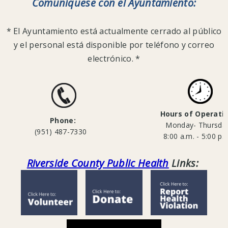
Comuníquese con el Ayuntamiento:
* El Ayuntamiento está actualmente cerrado al público
Todas
y el personal está disponible por teléfono y correo
las
electrónico. *
bibliotecas
estarán
cerradas
desde
Hours of Operati
el
Phone:
Monday- Thursd
15
(951) 487-7330
8:00 a.m. - 5:00 p.
de
marzo
Riverside County Public Health
Links:
de
2020
hasta
el
30