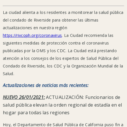
"continúa
generando
La ciudad alienta a los residentes a monitorear la salud pública
preocupación
del condado de Riverside para obtener las últimas
a
actualizaciones en nuestra región
nivel
https://rivcoph.org/coronavirus
. La Ciudad recomienda las
mundial
siguientes medidas de protección contra el coronavirus
y
publicadas por la OMS y los CDC. La Ciudad está prestando
dentro
atención a los consejos de los expertos de Salud Pública del
de
Condado de Riverside, los CDC y la Organización Mundial de la
nuestras
Salud.
comunidades
Actualizaciones de noticias más recientes:
locales.
La
NUEVO 26/01/2021:
ACTUALIZACIÓN: Funcionarios de
Ciudad
salud pública elevan la orden regional de estadía en el
alienta
hogar para todas las regiones
a
Hoy, el Departamento de Salud Pública de California puso fin a
los