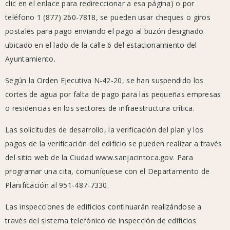
clic en el enlace para redireccionar a esa página) o por
Centro
teléfono 1 (877) 260-7818, se pueden usar cheques o giros
comunitario
postales para pago enviando el pago al buzón designado
(hasta
ubicado en el lado de la calle 6 del estacionamiento del
el
Ayuntamiento.
30/04/2020)
Según la Orden Ejecutiva N-42-20, se han suspendido los
Instalaciones
cortes de agua por falta de pago para las pequeñas empresas
recreativas
o residencias en los sectores de infraestructura crítica.
del
parque
Las solicitudes de desarrollo, la verificación del plan y los
Sallee
pagos de la verificación del edificio se pueden realizar a través
(hasta
del sitio web de la Ciudad www.sanjacintoca.gov. Para
el
programar una cita, comuníquese con el Departamento de
30/04/2020)
Planificación al 951-487-7330.
Mansión
Las inspecciones de edificios continuarán realizándose a
y
través del sistema telefónico de inspección de edificios